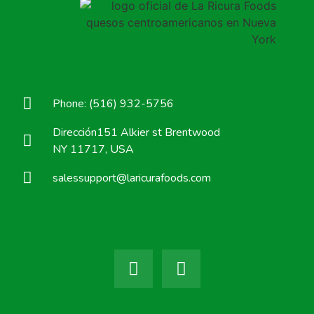
Phone: (516) 932-5756
Dirección151 Alkier st Brentwood
NY 11717, USA
salessupport@laricurafoods.com