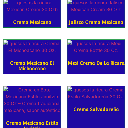
Crema Mexicana
Jalisco Crema Mexicana
Crema Mexicana El
Mexi Crema De La Ricura
Michoacano
Crema Salvadoreña
Crema Mexicana Estilo