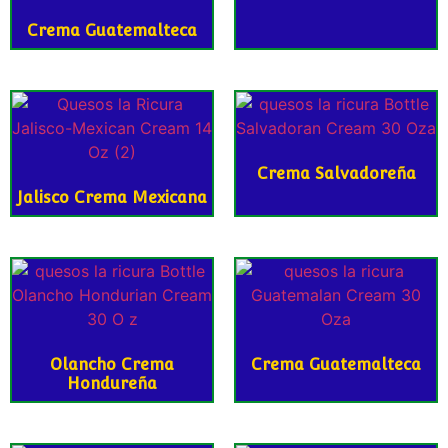
Crema Guatemalteca
Crema Salvadoreña
Jalisco Crema Mexicana
Olancho Crema
Crema Guatemalteca
Hondureña