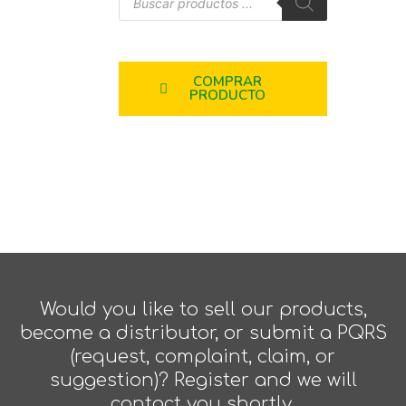
COMPRAR
PRODUCTO
Would you like to sell our products,
become a distributor, or submit a PQRS
(request, complaint, claim, or
suggestion)? Register and we will
contact you shortly.