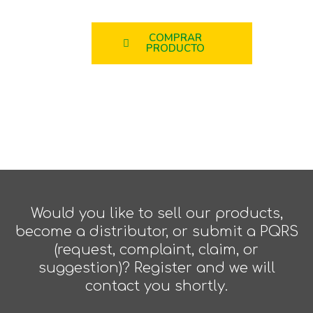
COMPRAR
PRODUCTO
Would you like to sell our products,
become a distributor, or submit a PQRS
(request, complaint, claim, or
suggestion)? Register and we will
contact you shortly.