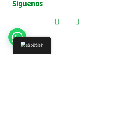
Siguenos
Spanish
¿Deseas vender nuestros productos,
ser distribuidor o enviar una PQRS
(petición, queja, reclamo o sugerencia)?
Regístrate y pronto nos pondremos en
contacto contigo.
REGISTRO