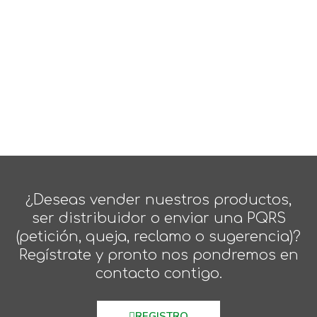
¿Deseas vender nuestros productos,
ser distribuidor o enviar una PQRS
(petición, queja, reclamo o sugerencia)?
Regístrate y pronto nos pondremos en
contacto contigo.
REGISTRO