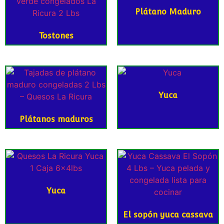
Plátano Maduro
Tostones
Yuca
Plátanos maduros
Yuca
El sopón yuca cassava