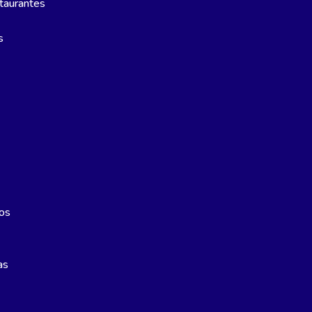
taurantes
s
os
as