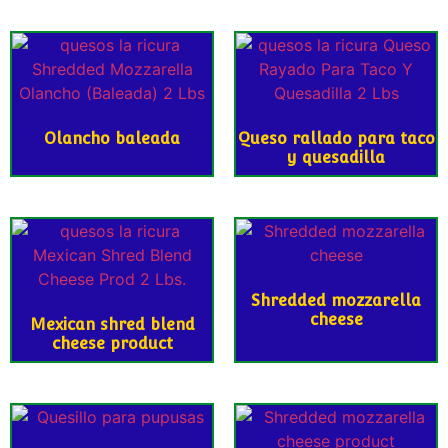
Olancho baleada
Queso rallado para taco
y quesadilla
Shredded mozzarella
cheese
Mexican shred blend
cheese product