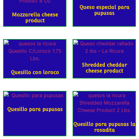
Queso especial para
pupusas
Mozzarella cheese
product
Shredded cheddar
cheese product
Quesillo con loroco
Quesillo para pupusas
Quesillo para pupusas la
rosadita