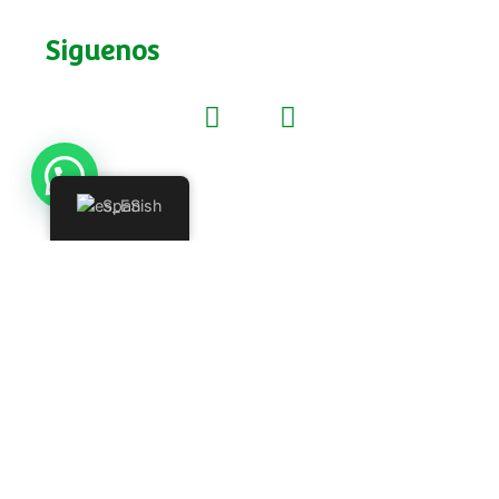
Siguenos
Spanish
¿Deseas vender nuestros productos,
ser distribuidor o enviar una PQRS
(petición, queja, reclamo o sugerencia)?
Regístrate y pronto nos pondremos en
contacto contigo.