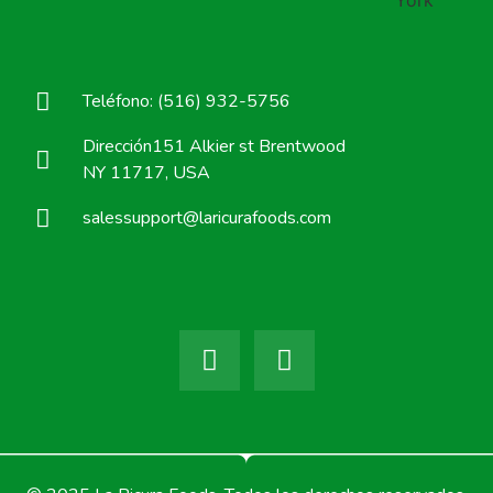
Teléfono: (516) 932-5756
Dirección151 Alkier st Brentwood
NY 11717, USA
salessupport@laricurafoods.com