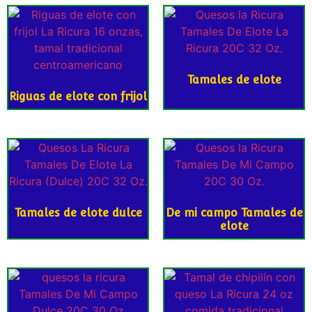
Tamales de elote
Riguas de elote con frijol
Tamales de elote dulce
De mi campo Tamales de
elote