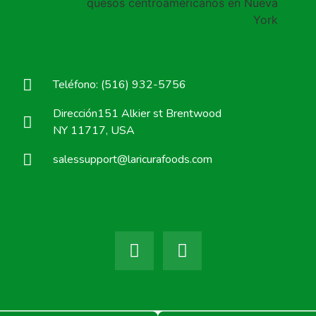
Teléfono: (516) 932-5756
Dirección151 Alkier st Brentwood
NY 11717, USA
salessupport@laricurafoods.com