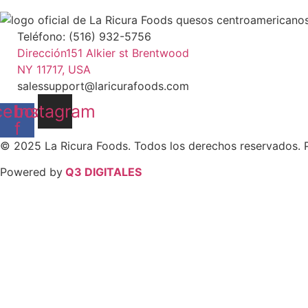
Teléfono: (516) 932-5756
Dirección151 Alkier st Brentwood
NY 11717, USA
salessupport@laricurafoods.com
cebook-
Instagram
f
© 2025 La Ricura Foods. Todos los derechos reservados. P
Powered by
Q3 DIGITALES