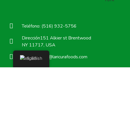
Teléfono: (516) 932-5756
Dirección151 Alkier st Brentwood
NY 11717, USA
salessupport@laricurafoods.com
Spanish
© 2025 La Ricura Foods. Todos los derechos reservados.