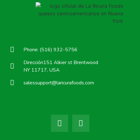
Phone: (516) 932-5756
Dirección151 Alkier st Brentwood
NY 11717, USA
salessupport@laricurafoods.com