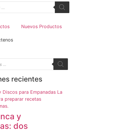
ctos
Nuevos Productos
ctenos
nes recientes
anca y
as: dos