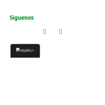
Siguenos
Spanish
¿Deseas vender nuestros productos,
ser distribuidor o enviar una PQRS
(petición, queja, reclamo o sugerencia)?
Regístrate y pronto nos pondremos en
contacto contigo.