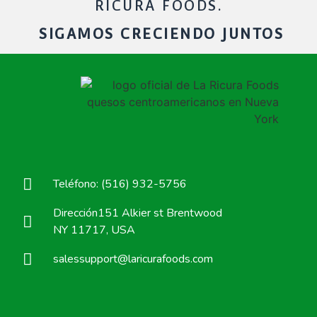
RICURA FOODS.
SIGAMOS CRECIENDO JUNTOS
Teléfono: (516) 932-5756
Dirección151 Alkier st Brentwood
NY 11717, USA
salessupport@laricurafoods.com