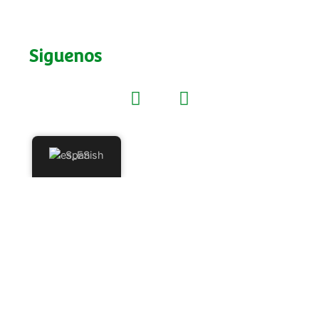
Siguenos
Spanish
¿Deseas vender nuestros productos,
ser distribuidor o enviar una PQRS
(petición, queja, reclamo o sugerencia)?
Regístrate y pronto nos pondremos en
contacto contigo.