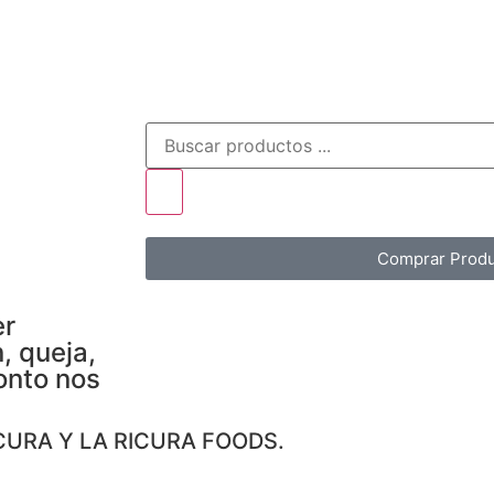
Comprar Produ
er
, queja,
onto nos
CURA Y LA RICURA FOODS.