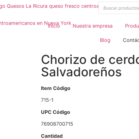
Inicio
Nuestra empresa
Produ
Blog
Contá
Chorizo de cerd
Salvadoreños
Item Código
715-1
UPC Código
76908700715
Cantidad