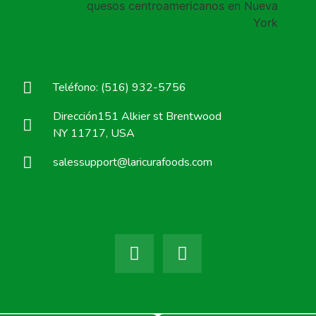
Teléfono: (516) 932-5756
Dirección151 Alkier st Brentwood
NY 11717, USA
salessupport@laricurafoods.com