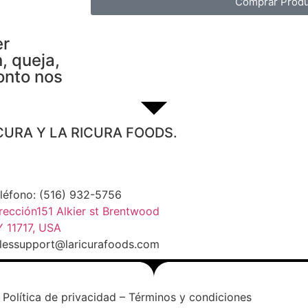
Comprar Produ
er
, queja,
onto nos
CURA Y LA RICURA FOODS.
léfono: (516) 932-5756
rección151 Alkier st Brentwood
 11717, USA
lessupport@laricurafoods.com
Política de privacidad – Términos y condiciones