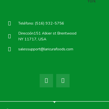
Teléfono: (516) 932-5756
Dirección151 Alkier st Brentwood
NY 11717, USA
salessupport@laricurafoods.com