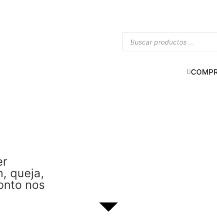
COMPR
er
n, queja,
onto nos