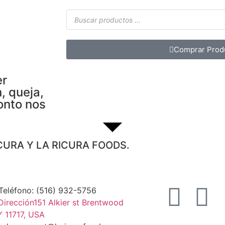
Comprar Prod
er
, queja,
onto nos
CURA Y LA RICURA FOODS.
Teléfono: (516) 932-5756
Dirección151 Alkier st Brentwood
 11717, USA