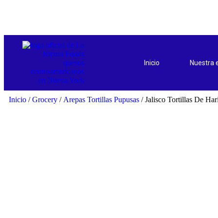
Inicio
Nuestra
Inicio
/
Grocery
/
Arepas Tortillas Pupusas
/ Jalisco Tortillas De Ha