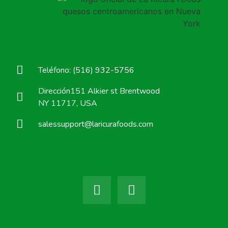
Teléfono: (516) 932-5756
Dirección151 Alkier st Brentwood
NY 11717, USA
salessupport@laricurafoods.com