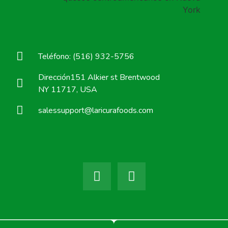
Teléfono: (516) 932-5756
Dirección151 Alkier st Brentwood
NY 11717, USA
salessupport@laricurafoods.com