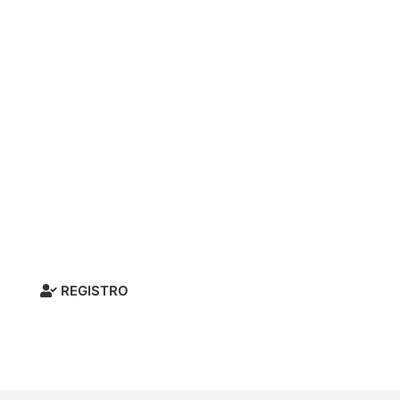
¿Deseas vender nuestros productos, ser dist
reclamo o sugerencia)? Regístrate y pront
REGISTRO