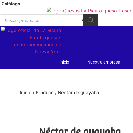
Ir
Catálogo
al
Búsqueda
contenido
de
productos
Inicio
Nuestra empresa
Inicio
/
Produce
/ Néctar de guayaba
Néctar de guayaba