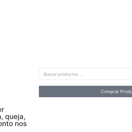
Comprar Produ
er
, queja,
onto nos