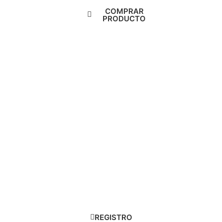
COMPRAR
PRODUCTO
¿Deseas vender nuestros productos, ser
distribuidor o enviar una PQRS (petición,
queja, reclamo o sugerencia)? Regístrate y
pronto nos pondremos en contacto
contigo.
REGISTRO