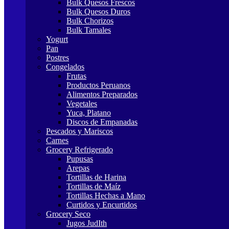
Bulk Quesos Frescos
Bulk Quesos Duros
Bulk Chorizos
Bulk Tamales
Yogurt
Pan
Postres
Congelados
Frutas
Productos Peruanos
Alimentos Preparados
Vegetales
Yuca, Platano
Discos de Empanadas
Pescados y Mariscos
Carnes
Grocery Refrigerado
Pupusas
Arepas
Tortillas de Harina
Tortillas de Maíz
Tortillas Hechas a Mano
Curtidos y Encurtidos
Grocery Seco
Jugos JudIth