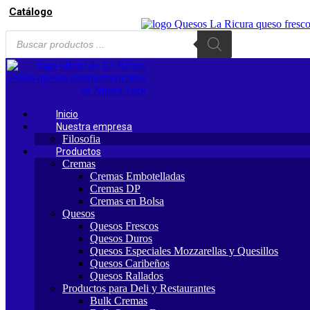
Ir
Catálogo
al
Búsqueda
contenido
de
productos
Inicio
Nuestra empresa
Filosofia
Productos
Cremas
Cremas Embotelladas
Cremas DP
Cremas en Bolsa
Quesos
Quesos Frescos
Quesos Duros
Quesos Especiales Mozzarellas y Quesillos
Quesos Caribeños
Quesos Rallados
Productos para Deli y Restaurantes
Bulk Cremas