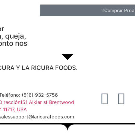
Comprar Prod
er
, queja,
onto nos
CURA Y LA RICURA FOODS.
Teléfono: (516) 932-5756
Dirección151 Alkier st Brentwood
 11717, USA
salessupport@laricurafoods.com