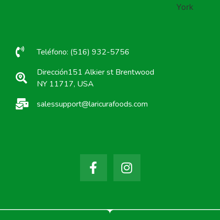
Teléfono: (516) 932-5756
Dirección151 Alkier st Brentwood
NY 11717, USA
salessupport@laricurafoods.com