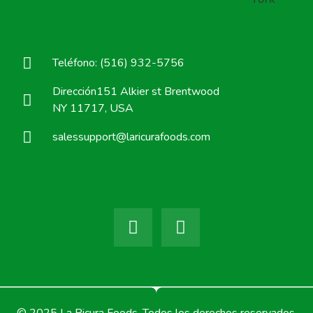
Teléfono: (516) 932-5756
Dirección151 Alkier st Brentwood
NY 11717, USA
salessupport@laricurafoods.com