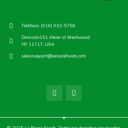
Teléfono: (516) 932-5756
Dirección151 Alkier st Brentwood
NY 11717, USA
salessupport@laricurafoods.com