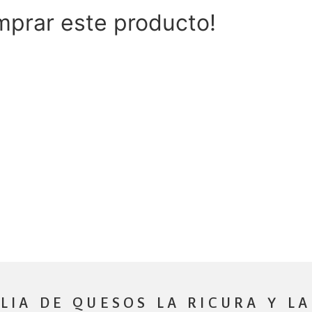
prar este producto!
ribuidor o enviar una PQRS (petición, queja
o nos pondremos en contacto contigo.
LIA DE QUESOS LA RICURA Y LA