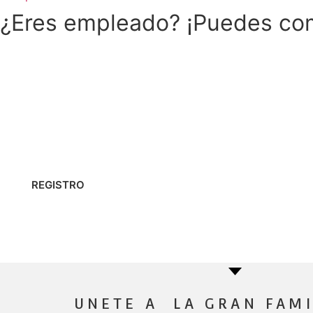
¿Eres empleado? ¡Puedes com
¿Deseas vender nuestros productos, ser dist
reclamo o sugerencia)? Regístrate y pront
REGISTRO
UNETE A LA GRAN FAMI