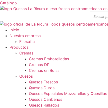
Ir
Catálogo
al
Búsqueda
contenido
de
producto
Inicio
Nuestra empresa
Filosofia
Productos
Cremas
Cremas Embotelladas
Cremas DP
Cremas en Bolsa
Quesos
Quesos Frescos
Quesos Duros
Quesos Especiales Mozzarellas y Quesillos
Quesos Caribeños
Quesos Rallados