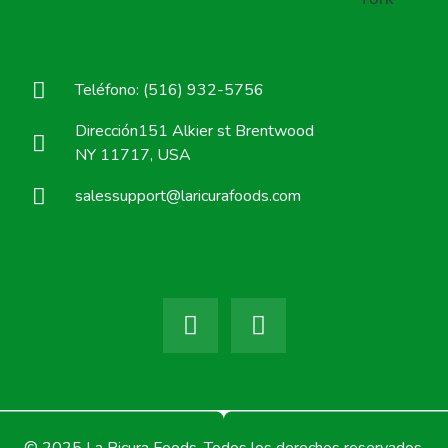
Teléfono: (516) 932-5756
Dirección151 Alkier st Brentwood
NY 11717, USA
salessupport@laricurafoods.com