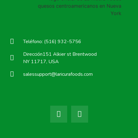
Teléfono: (516) 932-5756
Dirección151 Alkier st Brentwood
NY 11717, USA
salessupport@laricurafoods.com