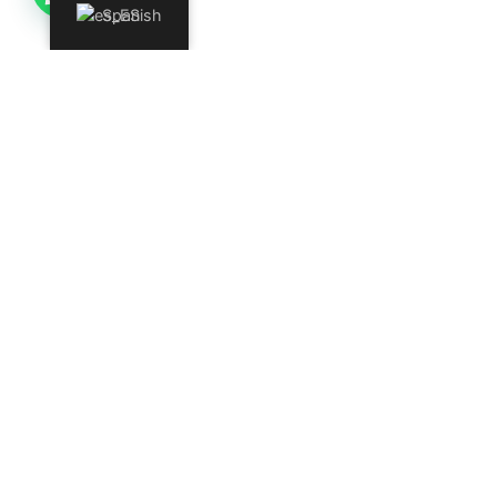
Spanish
¿Deseas vender nuestros productos,
ser distribuidor o enviar una PQRS
(petición, queja, reclamo o sugerencia)?
Regístrate y pronto nos pondremos en
contacto contigo.
REGISTRO
UNETE A LA GRAN FAMILIA DE
QUESOS LA RICURA Y LA