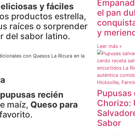
Empanada
eliciosas y fáciles
el pan du
s productos estrella,
conquist
us raíces o sorprender
y merien
 del sabor latino.
Leer más »
ra
Pupusas 
 pupusas recién
Chorizo:
de maíz,
Queso para
Salvador
 favorito.
Sabor