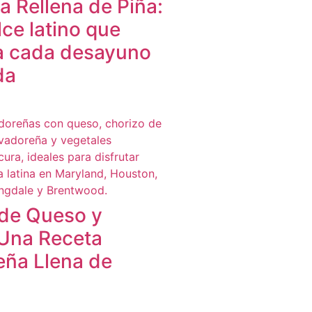
 Rellena de Piña:
lce latino que
a cada desayuno
da
de Queso y
 Una Receta
eña Llena de