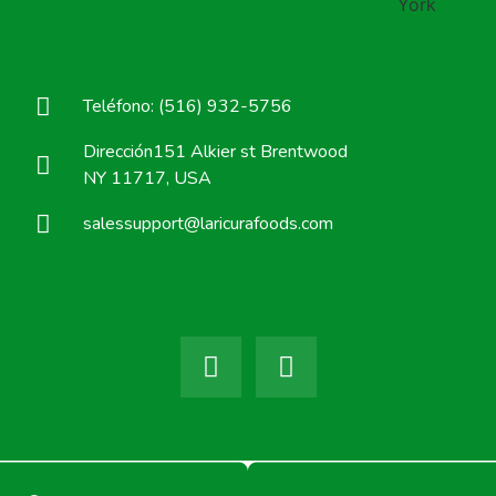
Teléfono: (516) 932-5756
Dirección151 Alkier st Brentwood
NY 11717, USA
salessupport@laricurafoods.com