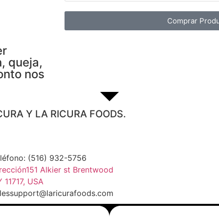
Comprar Produ
er
, queja,
onto nos
CURA Y LA RICURA FOODS.
léfono: (516) 932-5756
rección151 Alkier st Brentwood
 11717, USA
lessupport@laricurafoods.com