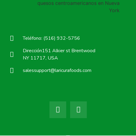
Teléfono: (516) 932-5756
Dirección151 Alkier st Brentwood
NY 11717, USA
salessupport@laricurafoods.com