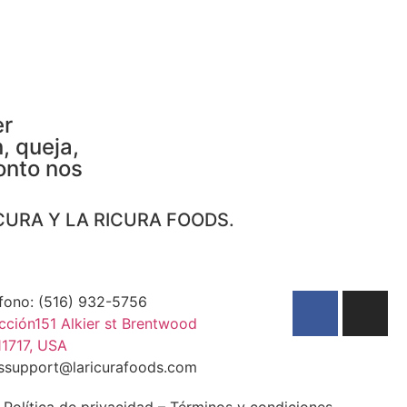
er
, queja,
onto nos
CURA Y LA RICURA FOODS.
fono: (516) 932-5756
cción151 Alkier st Brentwood
1717, USA
essupport@laricurafoods.com