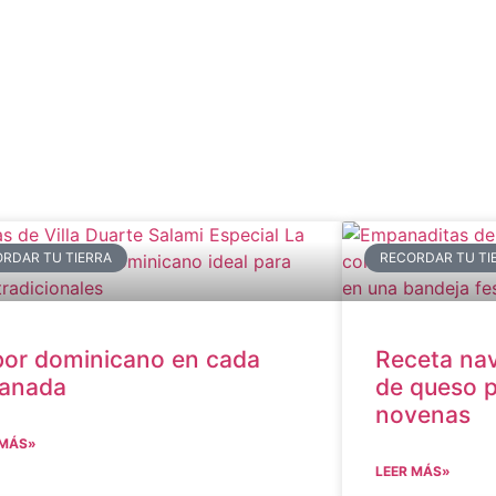
RDAR TU TIERRA
RECORDAR TU TI
or dominicano en cada
Receta na
banada
de queso p
novenas
 MÁS»
LEER MÁS»