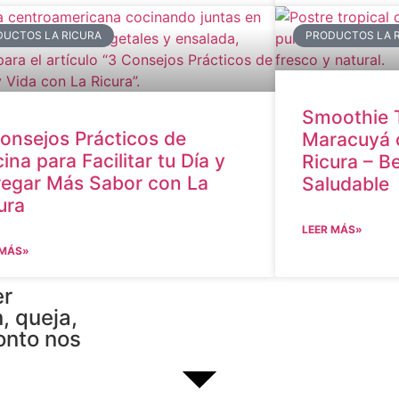
DUCTOS LA RICURA
PRODUCTOS LA 
Smoothie T
onsejos Prácticos de
Maracuyá 
ina para Facilitar tu Día y
Ricura – B
egar Más Sabor con La
Saludable
ura
LEER MÁS»
 MÁS»
er
, queja,
onto nos