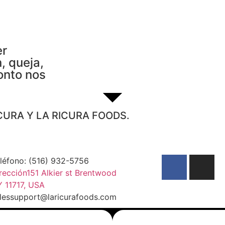
er
, queja,
onto nos
CURA Y LA RICURA FOODS.
léfono: (516) 932-5756
rección151 Alkier st Brentwood
 11717, USA
lessupport@laricurafoods.com