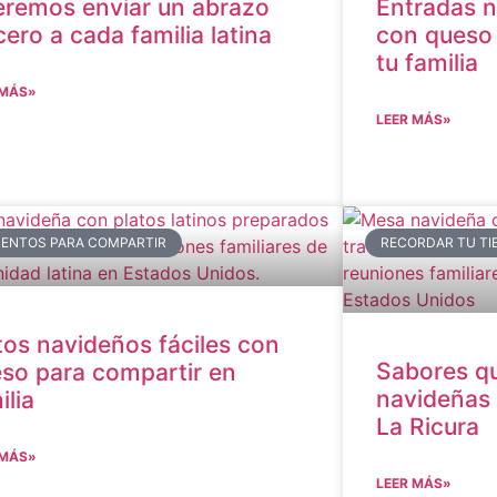
remos enviar un abrazo
Entradas n
cero a cada familia latina
con queso 
tu familia
 MÁS»
LEER MÁS»
ENTOS PARA COMPARTIR
RECORDAR TU TI
tos navideños fáciles con
Sabores qu
so para compartir en
navideñas 
ilia
La Ricura
 MÁS»
LEER MÁS»