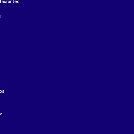
taurantes
s
os
as