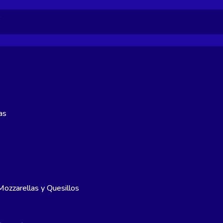
s
as
ozzarellas y Quesillos