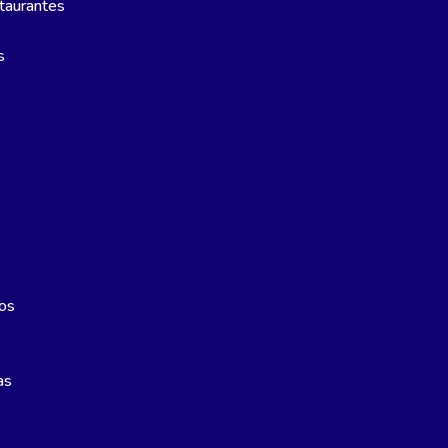
taurantes
s
os
as