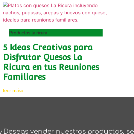
Productos la ricura
5 Ideas Creativas para
Disfrutar Quesos La
Ricura en tus Reuniones
Familiares
leer más»
¿Deseas vender nuestros productos, ser