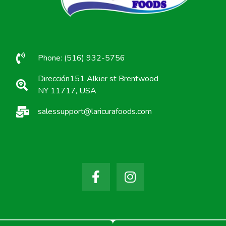
Phone: (516) 932-5756
Dirección151 Alkier st Brentwood
NY 11717, USA
salessupport@laricurafoods.com